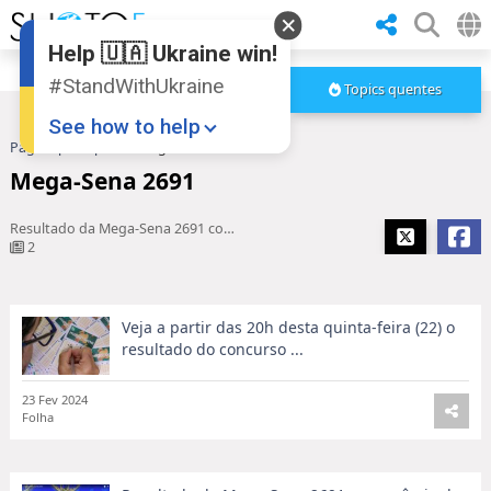
Help 🇺🇦 Ukraine win!
#StandWithUkraine
Topics quentes
See how to help
Pagina principal
Mega-Sena 2691
Mega-Sena 2691
Resultado da Mega-Sena 2691 com prêmio de R$ 95,8 milhões é ...
2
Veja a partir das 20h desta quinta-feira (22) o
Donate
💸
resultado do concurso ...
Support Ukraine
❤
23 Fev 2024
Share this widget
📌
Folha