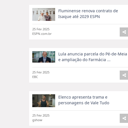
Explore nossa seção de
Últimas Notícias
para se 
país. Entregamos notícias oportunas e relevantes
Fluminense renova contrato de
acontecendo no Brasil.
Isaque até 2029 ESPN
1. Política Nacional
25 Fev 2025
ESPN.com.br
Aprofunde-se em nossa cobertura da
Política Na
desenvolvimentos e insights no cenário político br
2. Avanços Tecnológicos no Brasil
Lula anuncia parcela do Pé-de-Meia
e ampliação do Farmácia ...
Explore nossos insights sobre os
Avanços Tecnoló
tendências tecnológicas, mantemos você informad
25 Fev 2025
EBC
3. Estilo de Vida Brasileiro
Descubra as últimas notícias em
Estilo de Vida Br
histórias que capturam a essência da vida brasile
Elenco apresenta trama e
personagens de Vale Tudo
4. Destaques Esportivos no Brasil
25 Fev 2025
Nossa seção de
Destaques Esportivos no Brasil
o
gshow
esportivos no país. Fique atualizado sobre seus tim