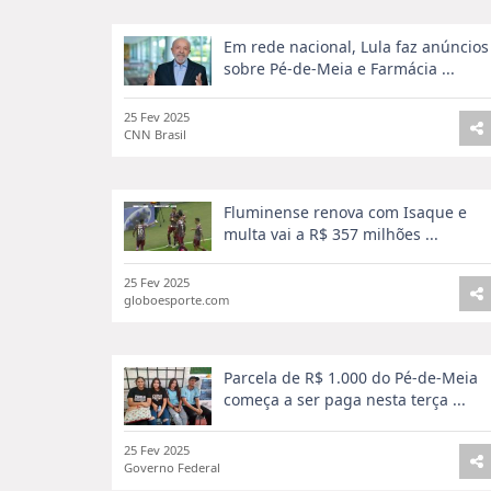
5. Saúde e Bem-Estar no Brasil
Em rede nacional, Lula faz anúncios
Explore nossa cobertura de
Saúde e Bem-Estar no
sobre Pé-de-Meia e Farmácia ...
tendências de saúde e dicas para manter um estil
25 Fev 2025
O Shotoe Brasil está comprometido em forn
CNN Brasil
diretamente a diversidade do Brasil. Assin
sobre tudo o que importa no país.
Explore as histórias que definem o Brasil. Visite 
Fluminense renova com Isaque e
multa vai a R$ 357 milhões ...
25 Fev 2025
globoesporte.com
Parcela de R$ 1.000 do Pé-de-Meia
começa a ser paga nesta terça ...
25 Fev 2025
Governo Federal