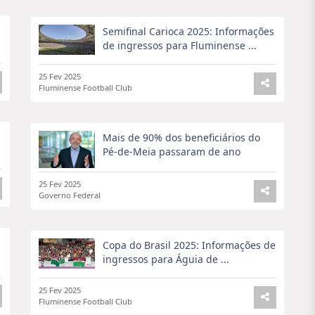
Semifinal Carioca 2025: Informações
 Brasil
. Mantenha-se informado sobre as últimas
de ingressos para Fluminense ...
o de vida saudável no Brasil.
25 Fev 2025
ecer notícias precisas e relevantes que impactam
Fluminense Football Club
e nossas atualizações para se manter informado
o br.shotoe.com e conecte-se ao pulso do país!
Mais de 90% dos beneficiários do
Pé-de-Meia passaram de ano
25 Fev 2025
Governo Federal
Copa do Brasil 2025: Informações de
ingressos para Águia de ...
25 Fev 2025
Fluminense Football Club