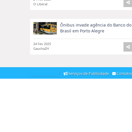
O Liberal
Ônibus invade agência do Banco do
Brasil em Porto Alegre
24 Fev 2025
GauchaZH
Serviços de Publicidade
Contat
Como Roberta Flack fez de 'Killing
Me Softly With His Song' um ...
24 Fev 2025
G1