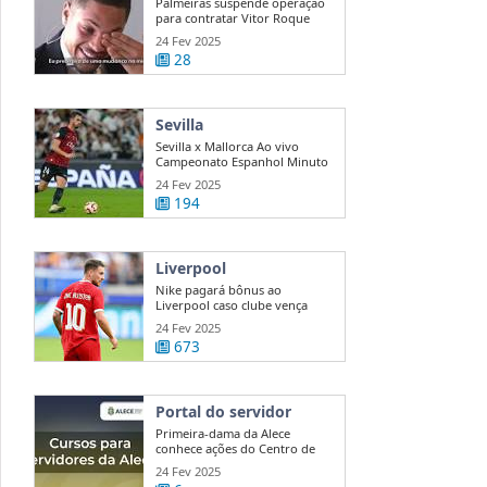
Palmeiras suspende operação
para contratar Vitor Roque
24 Fev 2025
28
Sevilla
Sevilla x Mallorca Ao vivo
Campeonato Espanhol Minuto
a ...
24 Fev 2025
194
Liverpool
Nike pagará bônus ao
Liverpool caso clube vença
Premier League
24 Fev 2025
673
Portal do servidor
Primeira-dama da Alece
conhece ações do Centro de
Mediação e ...
24 Fev 2025