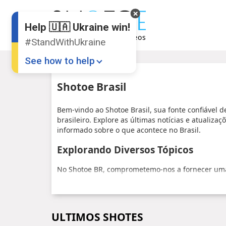
Help 🇺🇦 Ukraine win!
#StandWithUkraine
See how to help
Shotoe Brasil
Bem-vindo ao Shotoe Brasil, sua fonte confiável d
brasileiro. Explore as últimas notícias e atuali
informado sobre o que acontece no Brasil.
Explorando Diversos Tópicos
Donate
💸
No Shotoe BR, comprometemo-nos a fornecer uma
Support Ukraine
❤
variados temas. Seja política, tecnologia, estilo 
plataforma atende aos diversos interesses da com
Share this widget
📌
Fique Atualizado com as Últimas No
ULTIMOS SHOTES