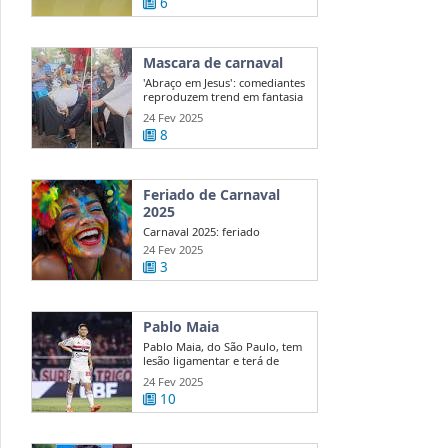
6
Mascara de carnaval
'Abraço em Jesus': comediantes
reproduzem trend em fantasia
de ...
24 Fev 2025
8
Feriado de Carnaval
2025
Carnaval 2025: feriado
nacional ou ponto facultativo?
24 Fev 2025
Veja quem ...
3
Pablo Maia
Pablo Maia, do São Paulo, tem
lesão ligamentar e terá de
passar ...
24 Fev 2025
10