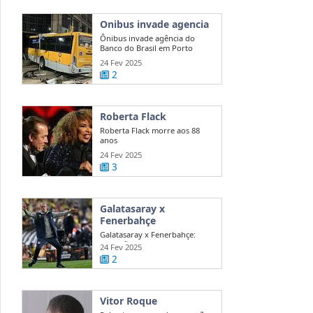
Onibus invade agencia
Ônibus invade agência do
Banco do Brasil em Porto
Alegre
24 Fev 2025
2
Roberta Flack
Roberta Flack morre aos 88
anos
24 Fev 2025
3
Galatasaray x
Fenerbahçe
Galatasaray x Fenerbahçe:
acusações de Mourinho agitam
24 Fev 2025
dérbi
2
Vitor Roque