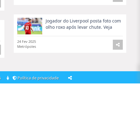
Jogador do Liverpool posta foto com
olho roxo após levar chute. Veja
24 Fev 2025
Metrópoles
os
Política de privacidade
'Vale Tudo': Malu Galli vive irmã da
terrível vilã Odete Roitman; veja ...
24 Fev 2025
UOL