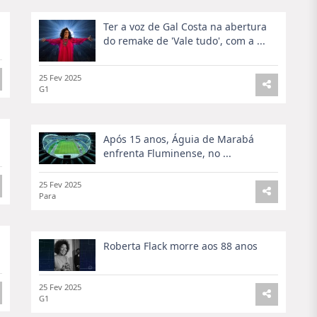
manter informado sobre os eventos atuais que moldam o
 para garantir que você esteja sempre a par do que está
Ter a voz de Gal Costa na abertura
do remake de 'Vale tudo', com a ...
25 Fev 2025
cional
para entender as últimas decisões políticas,
G1
asileiro.
Após 15 anos, Águia de Marabá
enfrenta Fluminense, no ...
gicos no Brasil
que impactam a nação. De inovações a
o sobre o panorama tech no Brasil.
25 Fev 2025
Para
asileiro
. De eventos locais a destaques culturais, trazemos
ira.
Roberta Flack morre aos 88 anos
25 Fev 2025
ferece cobertura aprofundada de notícias e eventos
G1
es e atletas favoritos.