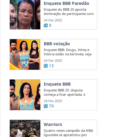
Enquete BBB Paredão
Enquete do BBB 25 aponta
eliminação de participante com
50 ...
24 Fev 2025
9
BBB votação
Enquete BBB: Diogo, Vilma e
Vitória estão na berlinda; veja
quem ...
24 Fev 2025
13
Enquete BBB
Enquete BBB 25: disputa
começa a ficar apertada, e
diferença entre ...
24 Fev 2025
79
Warriors
Quatro vezes campeão da NBA
Iguodala se aposentou por