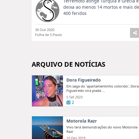
Terremoto atinge Turquia e Grécia e
deixa ao menos 14 mortos e mais d
400 feridos
30 Out 2020
Folha de S.Paulo
ARQUIVO DE NOTÍCIAS
Dora Figueiredo
Em saga do 'apartamentinho colorido', Dora
Figueiredo vira piada ...
5 Set 2023
2
Motorola Razr
Vivo terá demonstrações do novo Motorola
Razr
10 Dez 2019