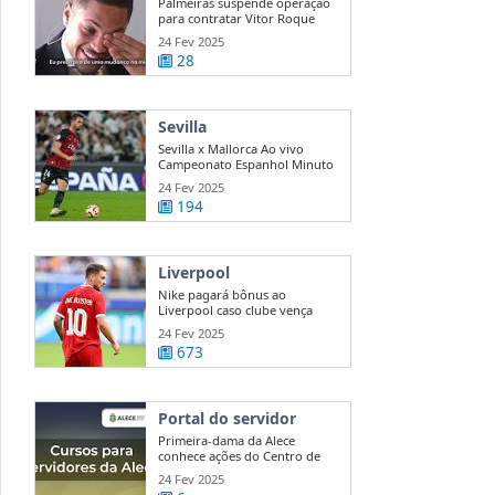
Palmeiras suspende operação
para contratar Vitor Roque
24 Fev 2025
28
Sevilla
Sevilla x Mallorca Ao vivo
Campeonato Espanhol Minuto
a ...
24 Fev 2025
194
Liverpool
Nike pagará bônus ao
Liverpool caso clube vença
Premier League
24 Fev 2025
673
Portal do servidor
Primeira-dama da Alece
conhece ações do Centro de
Mediação e ...
24 Fev 2025