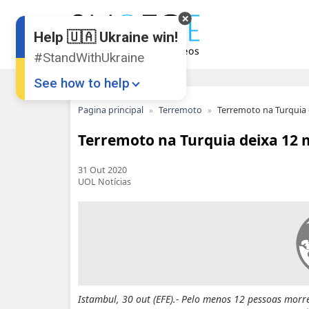
Help 🇺🇦 Ukraine win!
#StandWithUkraine
See how to help
Pagina principal
Terremoto
Terremoto na Turquia 
Terremoto na Turquia deixa 12 
31 Out 2020
UOL Notícias
Donate
💸
Support Ukraine
❤
Share this widget
📌
Istambul, 30 out (EFE).- Pelo menos 12 pessoas morr