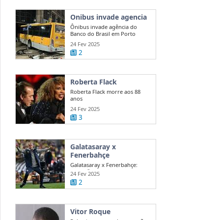
Onibus invade agencia
Ônibus invade agência do
Banco do Brasil em Porto
Alegre
24 Fev 2025
2
Roberta Flack
Roberta Flack morre aos 88
anos
24 Fev 2025
3
Galatasaray x
Fenerbahçe
Galatasaray x Fenerbahçe:
acusações de Mourinho agitam
24 Fev 2025
dérbi
2
Vitor Roque