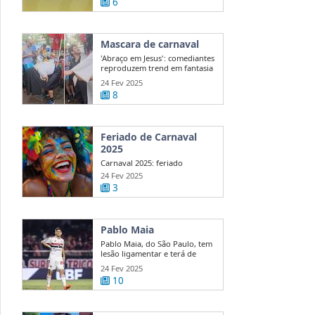
6
Mascara de carnaval
'Abraço em Jesus': comediantes
reproduzem trend em fantasia
de ...
24 Fev 2025
8
Feriado de Carnaval
2025
Carnaval 2025: feriado
nacional ou ponto facultativo?
24 Fev 2025
Veja quem ...
3
Pablo Maia
Pablo Maia, do São Paulo, tem
lesão ligamentar e terá de
passar ...
24 Fev 2025
10