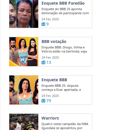
Enquete BBB Paredão
Enquete do BBB 25 aponta
eliminação de participante com
50 ...
24 Fev 2025
9
BBB votação
Enquete BBB: Diogo, Vilma e
Vitória estão na berlinda; veja
quem ...
24 Fev 2025
13
Enquete BBB
Enquete BBB 25: disputa
começa a ficar apertada, e
diferença entre ...
24 Fev 2025
79
Warriors
Quatro vezes campeão da NBA
Iguodala se aposentou por