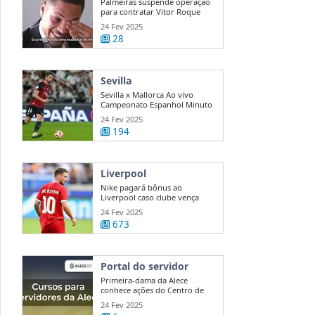
Palmeiras suspende operação
para contratar Vitor Roque
24 Fev 2025
28
Sevilla
Sevilla x Mallorca Ao vivo
Campeonato Espanhol Minuto
a ...
24 Fev 2025
194
Liverpool
Nike pagará bônus ao
Liverpool caso clube vença
Premier League
24 Fev 2025
673
Portal do servidor
Primeira-dama da Alece
conhece ações do Centro de
Mediação e ...
24 Fev 2025