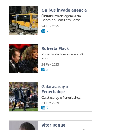
Onibus invade agencia
Ônibus invade agência do
Banco do Brasil em Porto
Alegre
24 Fev 2025
2
Roberta Flack
Roberta Flack morre aos 88
anos
24 Fev 2025
3
Galatasaray x
Fenerbahçe
Galatasaray x Fenerbahçe:
acusações de Mourinho agitam
24 Fev 2025
dérbi
2
Vitor Roque