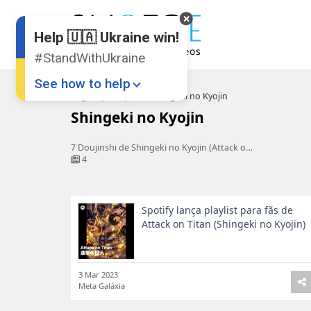
Help 🇺🇦 Ukraine win!
#StandWithUkraine
See how to help
Pagina principal
Shingeki no Kyojin
Shingeki no Kyojin
7 Doujinshi de Shingeki no Kyojin (Attack on Titan)
4
Spotify lança playlist para fãs de
Donate
💸
Attack on Titan (Shingeki no Kyojin)
Support Ukraine
❤
Share this widget
📌
3 Mar 2023
Meta Galáxia