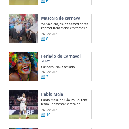
6
Mascara de carnaval
'Abraço em Jesus': comediantes
reproduzem trend em fantasia
de ...
24 Fev 2025
8
Feriado de Carnaval
2025
Carnaval 2025: feriado
nacional ou ponto facultativo?
24 Fev 2025
Veja quem ...
3
Pablo Maia
Pablo Maia, do São Paulo, tem
lesão ligamentar e terá de
passar ...
24 Fev 2025
10