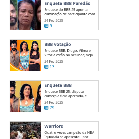
Enquete BBB Paredão
Enquete do BBB 25 aponta
eliminação de participante com
50 ...
24 Fev 2025
9
BBB votação
Enquete BBB: Diogo, Vilma e
Vitória estão na berlinda; veja
quem ...
24 Fev 2025
13
Enquete BBB
Enquete BBB 25: disputa
começa a ficar apertada, e
diferença entre ...
24 Fev 2025
79
Warriors
Quatro vezes campeão da NBA
Iguodala se aposentou por