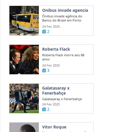
Onibus invade agencia
Ônibus invade agência do
Banco do Brasil em Porto
Alegre
24 Fev 2025
2
Roberta Flack
Roberta Flack morre aos 88
anos
24 Fev 2025
3
Galatasaray x
Fenerbahçe
Galatasaray x Fenerbahçe:
acusações de Mourinho agitam
24 Fev 2025
dérbi
2
Vitor Roque