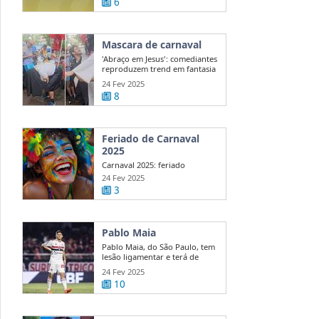
6
Mascara de carnaval
'Abraço em Jesus': comediantes
reproduzem trend em fantasia
de ...
24 Fev 2025
8
Feriado de Carnaval
2025
Carnaval 2025: feriado
nacional ou ponto facultativo?
24 Fev 2025
Veja quem ...
3
Pablo Maia
Pablo Maia, do São Paulo, tem
lesão ligamentar e terá de
passar ...
24 Fev 2025
10