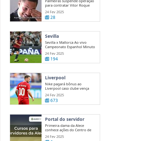
Palmeiras suspende operação
para contratar Vitor Roque
24 Fev 2025
28
Sevilla
Sevilla x Mallorca Ao vivo
Campeonato Espanhol Minuto
a ...
24 Fev 2025
194
Liverpool
Nike pagará bônus ao
Liverpool caso clube vença
Premier League
24 Fev 2025
673
Portal do servidor
Primeira-dama da Alece
conhece ações do Centro de
Mediação e ...
24 Fev 2025