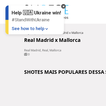
Help 🇺🇦 Ukraine win!
#StandWithUkraine
See how to help
Pagina principal
Real Madrid x Mallorca
Real Madrid x Mallorca
Real Madrid, Real, Mallorca
0
SHOTES MAIS POPULARES DESSA
Donate
💸
Support Ukraine
❤
Share this widget
📌