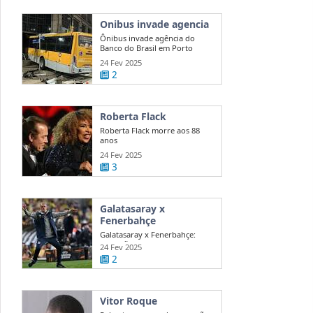
Onibus invade agencia
Ônibus invade agência do
Banco do Brasil em Porto
Alegre
24 Fev 2025
2
Roberta Flack
Roberta Flack morre aos 88
anos
24 Fev 2025
3
Galatasaray x
Fenerbahçe
Galatasaray x Fenerbahçe:
acusações de Mourinho agitam
24 Fev 2025
dérbi
2
Vitor Roque