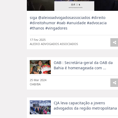
siga @aleixoadvogadosassociados #direito
#direitohumor #oab #anuidade #advocacia
#thanos #vingadores
17 Fev 2025
ALEIXO ADVOGADOS ASSOCIADOS
OAB : Secretária-geral da OAB da
Bahia é homenageada com ...
25 Mar 2024
OAB/BA
CJA leva capacitação a jovens
advogados da região metropolitana