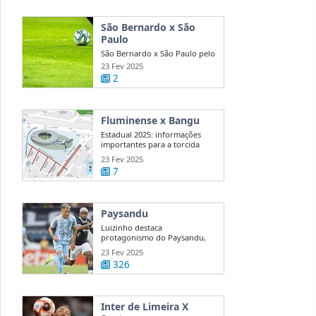
São Bernardo x São
Paulo
São Bernardo x São Paulo pelo
Campeonato Paulista: Onde
23 Fev 2025
assistir?
2
Fluminense x Bangu
Estadual 2025: informações
importantes para a torcida
antes de ...
23 Fev 2025
7
Paysandu
Luizinho destaca
protagonismo do Paysandu,
evolução do time e ...
23 Fev 2025
326
Inter de Limeira X