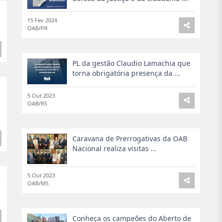
15 Fev 2024
OAB/PR
PL da gestão Claudio Lamachia que
torna obrigatória presença da ...
5 Out 2023
OAB/RS
Caravana de Prerrogativas da OAB
Nacional realiza visitas ...
e
5 Out 2023
OAB/MS
Conheça os campeões do Aberto de