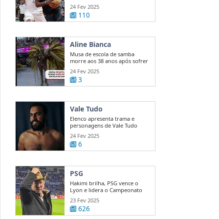
Warriors ...
24 Fev 2025
110
Aline Bianca
Musa de escola de samba
morre aos 38 anos após sofrer
enfarte ...
24 Fev 2025
3
Vale Tudo
Elenco apresenta trama e
personagens de Vale Tudo
24 Fev 2025
6
PSG
Hakimi brilha, PSG vence o
Lyon e lidera o Campeonato
Francês ...
23 Fev 2025
626