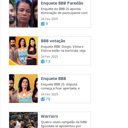
Enquete BBB Paredão
Enquete do BBB 25 aponta
eliminação de participante com
50 ...
24 Fev 2025
9
BBB votação
Enquete BBB: Diogo, Vilma e
Vitória estão na berlinda; veja
quem ...
24 Fev 2025
13
Enquete BBB
Enquete BBB 25: disputa
começa a ficar apertada, e
diferença entre ...
24 Fev 2025
79
Warriors
Quatro vezes campeão da NBA
Iguodala se aposentou por