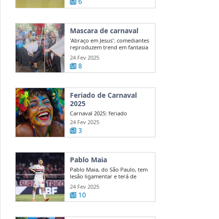
6
Mascara de carnaval
'Abraço em Jesus': comediantes
reproduzem trend em fantasia
de ...
24 Fev 2025
8
Feriado de Carnaval
2025
Carnaval 2025: feriado
nacional ou ponto facultativo?
24 Fev 2025
Veja quem ...
3
Pablo Maia
Pablo Maia, do São Paulo, tem
lesão ligamentar e terá de
passar ...
24 Fev 2025
10