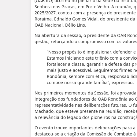
(OAB RO) ocorreu no plenário da Sede da instituiç
Senhora das Graças, em Porto Velho. A reunião, q
2025/2027, contou com a presença do presidente 
Roraima, Ednaldo Gomes Vidal, do presidente da O
OAB Nacional, Délio Lins.
Na abertura da sessão, o presidente da OAB Rond
gestão, reforçando o compromisso com os valor
“Nosso propósito é impulsionar, defender e
Estamos iniciando este triênio com a convi
fortalecer a classe, garantir a defesa das p
mais justo e acessível. Seguiremos firmes
Rondônia, sempre com ética, responsabilid
compõe nossa grande família”, expressou.
Nos primeiros momentos da Sessão, foi aprovada 
integração dos fundadores da OAB Rondônia ao Co
representatividade nas deliberações futuras. 
Machado, que esteve presente na reunião, receb
a relevância do legado dos pioneiros na construç
O evento trouxe importantes deliberações para a 
destacou-se a criação da Comissão de Combate à D