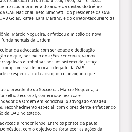
ão, localizada na rua Paulo Leal, 1300, bairro Nossa
ue marcou a primeira do ano e da gestão do triênio
da OAB Nacional, Beto Simonetti, do presidente da OAB
AB Goiás, Rafael Lara Martins, e do diretor-tesoureiro da
ônia, Márcio Nogueira, enfatizou a missão da nova
es fundamentais da Ordem.
 cuidar da advocacia com seriedade e dedicação.
cção de que, por meio de ações concretas, vamos
rerrogativas e trabalhar por um sistema de justiça
 no compromisso de honrar o legado da OAB
ade e respeito a cada advogado e advogada que
pelo presidente da Seccional, Márcio Nogueira, a
nselho Seccional, conferindo-lhes voz e
O fundador da Ordem em Rondônia, o advogado Amadeu
eu reconhecimento especial, com o presidente enfatizando
ão da OAB no estado.
advocacia rondoniense. Entre os pontos da pauta,
oméstica, com o objetivo de fortalecer as ações da