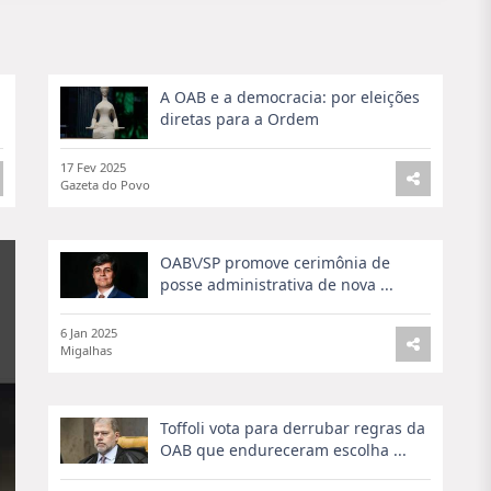
A OAB e a democracia: por eleições
diretas para a Ordem
17 Fev 2025
Gazeta do Povo
OAB\/SP promove cerimônia de
posse administrativa de nova ...
6 Jan 2025
Migalhas
Toffoli vota para derrubar regras da
OAB que endureceram escolha ...