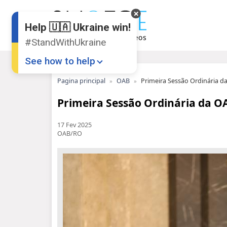
Help 🇺🇦 Ukraine win!
#StandWithUkraine
See how to help
Pagina principal
OAB
Primeira Sessão Ordinária d
Primeira Sessão Ordinária da OA
17 Fev 2025
OAB/RO
Donate
💸
Support Ukraine
❤
Share this widget
📌