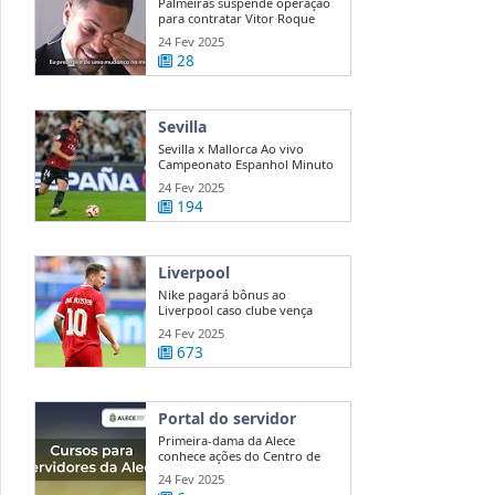
Palmeiras suspende operação
para contratar Vitor Roque
24 Fev 2025
28
Sevilla
Sevilla x Mallorca Ao vivo
Campeonato Espanhol Minuto
a ...
24 Fev 2025
194
Liverpool
Nike pagará bônus ao
Liverpool caso clube vença
Premier League
24 Fev 2025
673
Portal do servidor
Primeira-dama da Alece
conhece ações do Centro de
Mediação e ...
24 Fev 2025