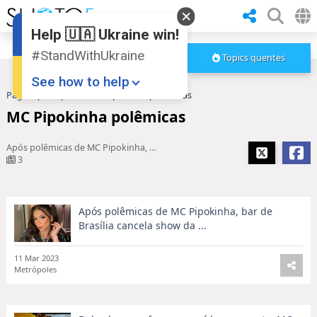
Help 🇺🇦 Ukraine win!
#StandWithUkraine
Topics quentes
See how to help
Pagina principal
MC Pipokinha polêmicas
MC Pipokinha polêmicas
Após polêmicas de MC Pipokinha, bar de Brasília cancela show da ...
3
Após polêmicas de MC Pipokinha, bar de
Donate
💸
Brasília cancela show da ...
Support Ukraine
❤
11 Mar 2023
Share this widget
📌
Metrópoles