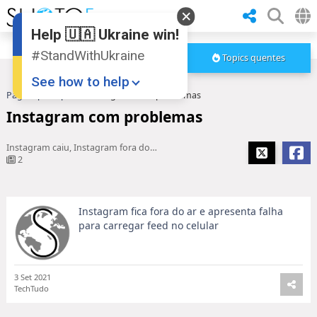
Help 🇺🇦 Ukraine win!
#StandWithUkraine
Topics quentes
See how to help
Pagina principal
Instagram com problemas
Instagram com problemas
Instagram caiu, Instagram fora do ar
2
Instagram fica fora do ar e apresenta falha
Donate
💸
para carregar feed no celular
Support Ukraine
❤
Share this widget
📌
3 Set 2021
TechTudo