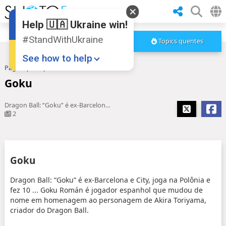
Help 🇺🇦 Ukraine win!
#StandWithUkraine
Topics quentes
See how to help
Pagina principal
Goku
Goku
Dragon Ball: “Goku” é ex-Barcelona e City, joga na Polônia e fez 10 ...
2
Donate
💸
Goku
Support Ukraine
❤
Dragon Ball: “Goku” é ex-Barcelona e City, joga na Polônia e
fez 10 ... Goku Román é jogador espanhol que mudou de
Share this widget
📌
nome em homenagem ao personagem de Akira Toriyama,
criador do Dragon Ball.