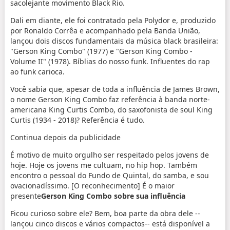
sacolejante movimento Black Rio.
Dali em diante, ele foi contratado pela Polydor e, produzido
por Ronaldo Corrêa e acompanhado pela Banda União,
lançou dois discos fundamentais da música black brasileira:
"Gerson King Combo" (1977) e "Gerson King Combo -
Volume II" (1978). Bíblias do nosso funk. Influentes do rap
ao funk carioca.
Você sabia que, apesar de toda a influência de James Brown,
o nome Gerson King Combo faz referência à banda norte-
americana King Curtis Combo, do saxofonista de soul King
Curtis (1934 - 2018)? Referência é tudo.
Continua depois da publicidade
É motivo de muito orgulho ser respeitado pelos jovens de
hoje. Hoje os jovens me cultuam, no hip hop. Também
encontro o pessoal do Fundo de Quintal, do samba, e sou
ovacionadíssimo. [O reconhecimento] É o maior
presente
Gerson King Combo sobre sua influência
Ficou curioso sobre ele? Bem, boa parte da obra dele --
lançou cinco discos e vários compactos-- está disponível a