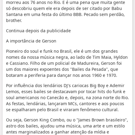
morreu aos 76 anos no Rio. E é uma pena que muita gente
só descobriu quem ele era depois de ser citado por Babu
Santana em uma festa do último BBB. Pecado sem perdão,
brother.
Continua depois da publicidade
A importância de Gerson
Pioneiro do soul e funk no Brasil, ele é um dos grandes
nomes da nossa música negra, ao lado de Tim Maia, Hyldon
e Cassiano. Filho de um policial de Madureira, Gerson foi
um dos maiores expoentes dos "Bailes da Pesada", que
botaram a periferia para dançar nos anos 1960 e 1970.
Por influência dos lendários DJ's cariocas Big Boy e Ademir
Lemos, esses bailes se destacavam por tocar hits do funk e
soul americanos no Canecão e, depois, na zona norte do Rio.
As festas, lendárias, lançaram MCs, cantores e aos poucos
se espalharam pelo Brasil e viraram fenômeno cultural.
Ou seja, Gerson King Combo, ou o
"James Brown brasileiro",
astro dos bailes, ajudou uma música, uma arte e um estilo
antes marginalizados a ganhar
atenção da mídia e