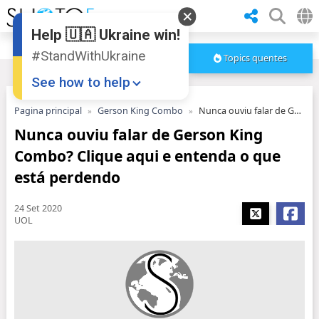
Help 🇺🇦 Ukraine win!
#StandWithUkraine
Topics quentes
See how to help
Pagina principal
Gerson King Combo
Nunca ouviu falar de Gerson King Combo? Clique aqui e entenda o que está perdendo
Nunca ouviu falar de Gerson King
Combo? Clique aqui e entenda o que
está perdendo
24 Set 2020
Donate
💸
UOL
Support Ukraine
❤
Share this widget
📌