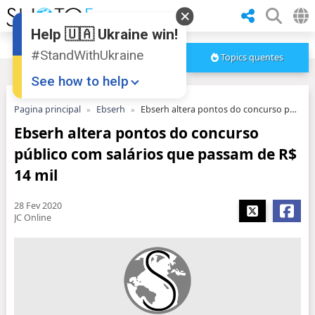
Help 🇺🇦 Ukraine win!
#StandWithUkraine
Topics quentes
See how to help
Pagina principal
Ebserh
Ebserh altera pontos do concurso público com salários que passam de R$ 14 mil
Ebserh altera pontos do concurso
público com salários que passam de R$
14 mil
28 Fev 2020
Donate
💸
JC Online
Support Ukraine
❤
Share this widget
📌