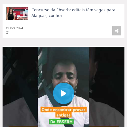
Concurso da Ebserh: editais têm vagas para
Alagoas; confira
19 Dez 2024
G1