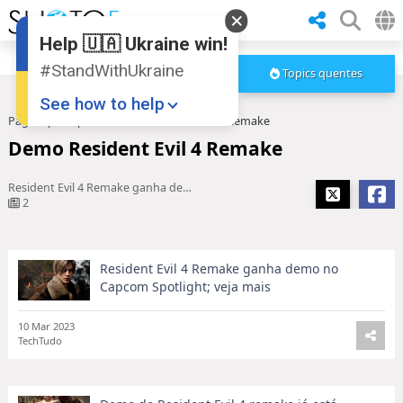
Help 🇺🇦 Ukraine win!
#StandWithUkraine
Topics quentes
See how to help
Pagina principal
Demo Resident Evil 4 Remake
Demo Resident Evil 4 Remake
Resident Evil 4 Remake ganha demo no Capcom Spotlight; veja mais
2
Resident Evil 4 Remake ganha demo no
Donate
💸
Capcom Spotlight; veja mais
Support Ukraine
❤
10 Mar 2023
TechTudo
Share this widget
📌