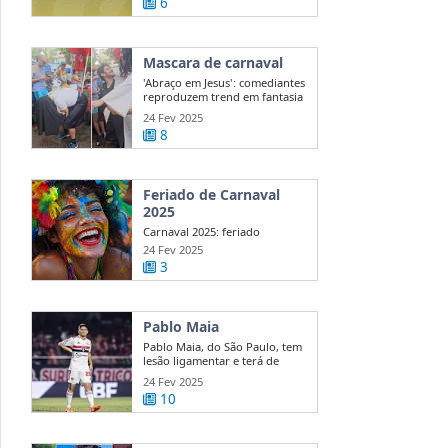
6
Mascara de carnaval
'Abraço em Jesus': comediantes
reproduzem trend em fantasia
de ...
24 Fev 2025
8
Feriado de Carnaval
2025
Carnaval 2025: feriado
nacional ou ponto facultativo?
24 Fev 2025
Veja quem ...
3
Pablo Maia
Pablo Maia, do São Paulo, tem
lesão ligamentar e terá de
passar ...
24 Fev 2025
10