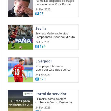
Palmeiras suspende operação
para contratar Vitor Roque
24 Fev 2025
28
Sevilla
Sevilla x Mallorca Ao vivo
Campeonato Espanhol Minuto
a ...
24 Fev 2025
194
Liverpool
Nike pagará bônus ao
Liverpool caso clube vença
Premier League
24 Fev 2025
673
Portal do servidor
Primeira-dama da Alece
conhece ações do Centro de
Mediação e ...
24 Fev 2025