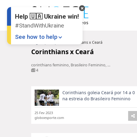
Help 🇺🇦 Ukraine win!
#StandWithUkraine
See how to help
Pagina principal
Corinthians x Ceará
Corinthians x Ceará
corinthians feminino, Brasileiro Feminino, Campeonato Brasileiro feminino, corinthians x ceara feminino
4
Corinthians goleia Ceará por 14 a 0
Donate
💸
na estreia do Brasileiro Feminino
Support Ukraine
❤
25 Fev 2023
globoesporte.com
Share this widget
📌