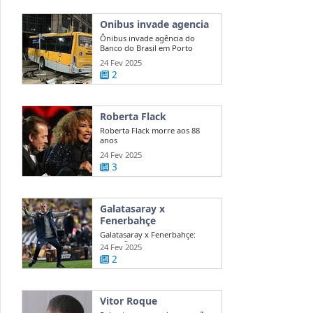
Onibus invade agencia
Ônibus invade agência do
Banco do Brasil em Porto
Alegre
24 Fev 2025
2
Roberta Flack
Roberta Flack morre aos 88
anos
24 Fev 2025
3
Galatasaray x
Fenerbahçe
Galatasaray x Fenerbahçe:
acusações de Mourinho agitam
24 Fev 2025
dérbi
2
Vitor Roque