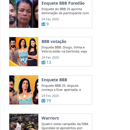
Enquete BBB Paredão
Enquete do BBB 25 aponta
eliminação de participante com
50 ...
24 Fev 2025
9
BBB votação
Enquete BBB: Diogo, Vilma e
Vitória estão na berlinda; veja
quem ...
24 Fev 2025
13
Enquete BBB
Enquete BBB 25: disputa
começa a ficar apertada, e
diferença entre ...
24 Fev 2025
79
Warriors
Quatro vezes campeão da NBA
Iguodala se aposentou por