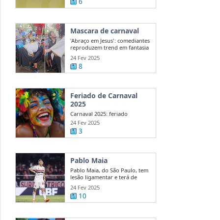
6
Mascara de carnaval
'Abraço em Jesus': comediantes
reproduzem trend em fantasia
de ...
24 Fev 2025
8
Feriado de Carnaval
2025
Carnaval 2025: feriado
nacional ou ponto facultativo?
24 Fev 2025
Veja quem ...
3
Pablo Maia
Pablo Maia, do São Paulo, tem
lesão ligamentar e terá de
passar ...
24 Fev 2025
10