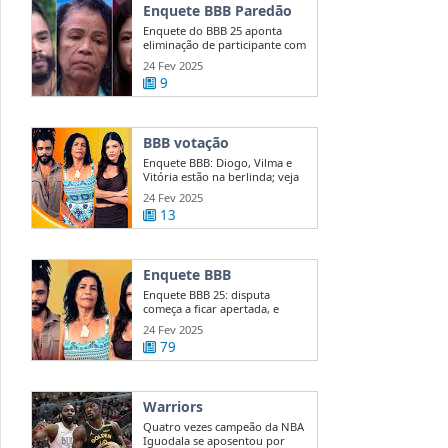
Enquete BBB Paredão
Enquete do BBB 25 aponta
eliminação de participante com
50 ...
24 Fev 2025
9
BBB votação
Enquete BBB: Diogo, Vilma e
Vitória estão na berlinda; veja
quem ...
24 Fev 2025
13
Enquete BBB
Enquete BBB 25: disputa
começa a ficar apertada, e
diferença entre ...
24 Fev 2025
79
Warriors
Quatro vezes campeão da NBA
Iguodala se aposentou por