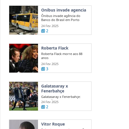
Onibus invade agencia
Ônibus invade agência do
Banco do Brasil em Porto
Alegre
24 Fev 2025
2
Roberta Flack
Roberta Flack morre aos 88
anos
24 Fev 2025
3
Galatasaray x
Fenerbahçe
Galatasaray x Fenerbahçe:
acusações de Mourinho agitam
24 Fev 2025
dérbi
2
Vitor Roque