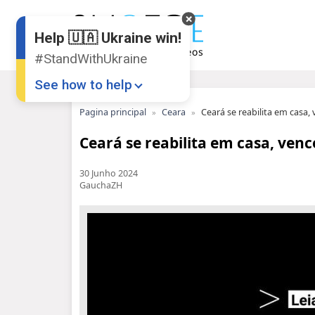
Help 🇺🇦 Ukraine win!
#StandWithUkraine
See how to help
Pagina principal
Ceara
Ceará se reabilita em casa, 
Ceará se reabilita em casa, vence
30 Junho 2024
GauchaZH
Donate
💸
Support Ukraine
❤
Share this widget
📌