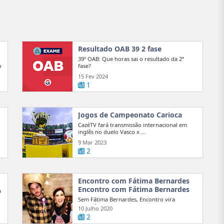
Resultado OAB 39 2 fase
39º OAB: Que horas sai o resultado da 2ª
o
fase?
15 Fev 2024
1
Jogos de Campeonato Carioca
CazéTV fará transmissão internacional em
inglês no duelo Vasco x ...
9 Mar 2023
2
Encontro com Fátima Bernardes
Encontro com Fátima Bernardes
a
Sem Fátima Bernardes, Encontro vira
'freguês' de Pedro Bial no ranking da Globo
10 Julho 2020
2