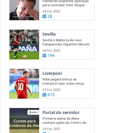
Palmeiras suspende operação
para contratar Vitor Roque
24 Fev 2025
28
Sevilla
Sevilla x Mallorca Ao vivo
Campeonato Espanhol Minuto
a ...
24 Fev 2025
194
Liverpool
Nike pagará bônus ao
Liverpool caso clube vença
Premier League
24 Fev 2025
673
Portal do servidor
Primeira-dama da Alece
conhece ações do Centro de
Mediação e ...
24 Fev 2025