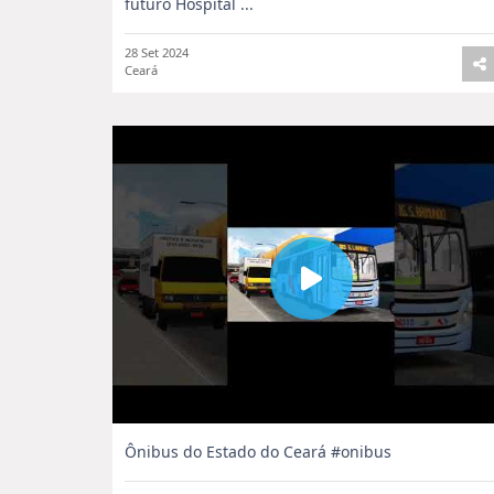
futuro Hospital ...
28 Set 2024
Ceará
Ônibus do Estado do Ceará #onibus