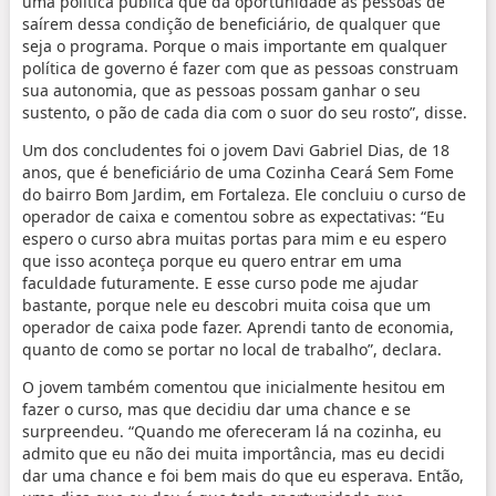
uma política pública que dá oportunidade às pessoas de
saírem dessa condição de beneficiário, de qualquer que
seja o programa. Porque o mais importante em qualquer
política de governo é fazer com que as pessoas construam
sua autonomia, que as pessoas possam ganhar o seu
sustento, o pão de cada dia com o suor do seu rosto”, disse.
Um dos concludentes foi o jovem Davi Gabriel Dias, de 18
anos, que é beneficiário de uma Cozinha Ceará Sem Fome
do bairro Bom Jardim, em Fortaleza. Ele concluiu o curso de
operador de caixa e comentou sobre as expectativas: “Eu
espero o curso abra muitas portas para mim e eu espero
que isso aconteça porque eu quero entrar em uma
faculdade futuramente. E esse curso pode me ajudar
bastante, porque nele eu descobri muita coisa que um
operador de caixa pode fazer. Aprendi tanto de economia,
quanto de como se portar no local de trabalho”, declara.
O jovem também comentou que inicialmente hesitou em
fazer o curso, mas que decidiu dar uma chance e se
surpreendeu. “Quando me ofereceram lá na cozinha, eu
admito que eu não dei muita importância, mas eu decidi
dar uma chance e foi bem mais do que eu esperava. Então,