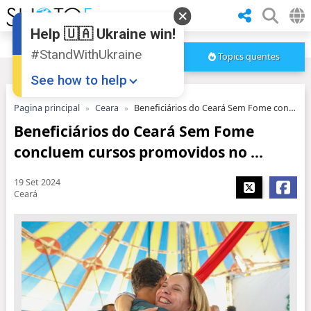
Help 🇺🇦 Ukraine win!
#StandWithUkraine
Topics quentes
See how to help
Pagina principal
Ceara
Beneficiários do Ceará Sem Fome concluem cursos promovidos no ...
Beneficiários do Ceará Sem Fome
concluem cursos promovidos no ...
19 Set 2024
Ceará
Donate
💸
Support Ukraine
❤
Share this widget
📌