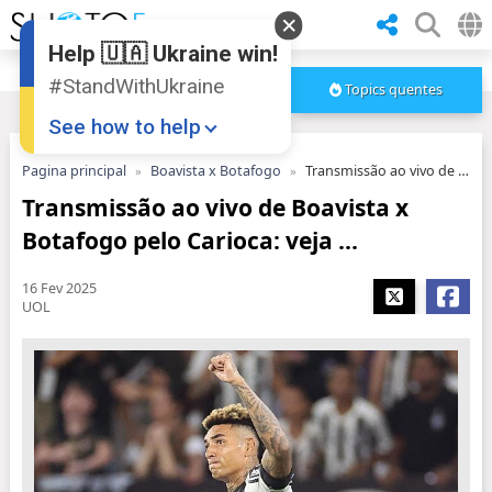
Help 🇺🇦 Ukraine win!
#StandWithUkraine
Topics quentes
See how to help
Pagina principal
Boavista x Botafogo
Transmissão ao vivo de Boavista x Botafogo pelo Carioca: veja ...
Transmissão ao vivo de Boavista x
Botafogo pelo Carioca: veja ...
16 Fev 2025
UOL
Donate
💸
Support Ukraine
❤
Share this widget
📌