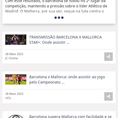
Com esse resultado, o Barcelona se isolou no 2º lugar da
competição, mantendo a pressão sobre o líder Atlético de
Madrid. O Mallorca, por sua vez, segue na luta contra o
rebaixamento.
O gol de Raúllo, que diminuiu o placar para os visitantes,
não foi suficiente para mudar o rumo da partida. O
Barcelona dominou a posse de bola e criou várias
TRANSMISSÃO BARCELONA X MALLORCA
oportunidades de gol, garantindo a vitória com
STAR+: Onde assistir ...
tranquilidade.
28 Maio 2023
JC Online
Barcelona x Mallorca: onde assistir ao jogo
pelo Campeonato ...
28 Maio 2023
UOL
Barcelona supera Mallorca com facilidade e se