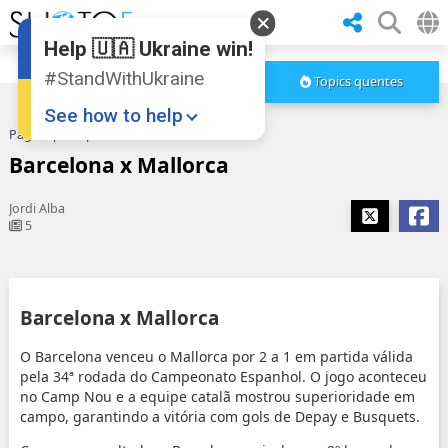
Help 🇺🇦 Ukraine win!
#StandWithUkraine
Topics quentes
See how to help
Pagina principal
Barcelona x Mallorca
Barcelona x Mallorca
Jordi Alba
5
Donate
💸
Barcelona x Mallorca
Support Ukraine
❤
O Barcelona venceu o Mallorca por 2 a 1 em partida válida
pela 34ª rodada do Campeonato Espanhol. O jogo aconteceu
Share this widget
📌
no Camp Nou e a equipe catalã mostrou superioridade em
campo, garantindo a vitória com gols de Depay e Busquets.