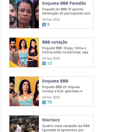
Enquete BBB Paredão
Enquete do BBB 25 aponta
eliminação de participante com
50 ...
24 Fev 2025
9
BBB votação
Enquete BBB: Diogo, Vilma e
Vitória estão na berlinda; veja
quem ...
24 Fev 2025
13
Enquete BBB
Enquete BBB 25: disputa
começa a ficar apertada, e
diferença entre ...
24 Fev 2025
79
Warriors
Quatro vezes campeão da NBA
Iguodala se aposentou por