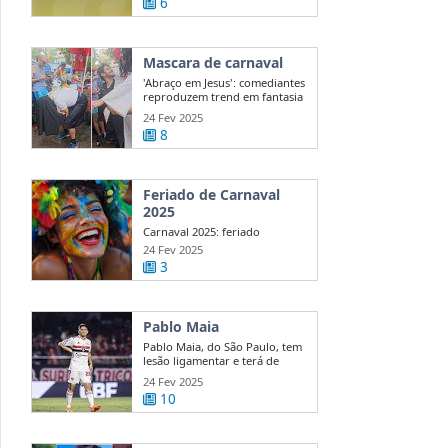
6
Mascara de carnaval
'Abraço em Jesus': comediantes
reproduzem trend em fantasia
de ...
24 Fev 2025
8
Feriado de Carnaval
2025
Carnaval 2025: feriado
nacional ou ponto facultativo?
24 Fev 2025
Veja quem ...
3
Pablo Maia
Pablo Maia, do São Paulo, tem
lesão ligamentar e terá de
passar ...
24 Fev 2025
10