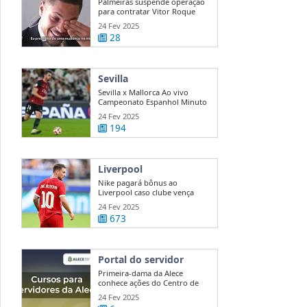
Palmeiras suspende operação
para contratar Vitor Roque
24 Fev 2025
28
Sevilla
Sevilla x Mallorca Ao vivo
Campeonato Espanhol Minuto
a ...
24 Fev 2025
194
Liverpool
Nike pagará bônus ao
Liverpool caso clube vença
Premier League
24 Fev 2025
673
Portal do servidor
Primeira-dama da Alece
conhece ações do Centro de
Mediação e ...
24 Fev 2025