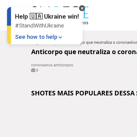
Help 🇺🇦 Ukraine win!
#StandWithUkraine
See how to help
Pagina principal
Anticorpo que neutraliza o coronavíru
Anticorpo que neutraliza o coron
coronavirus anticorpos
0
SHOTES MAIS POPULARES DESSA
Donate
💸
Support Ukraine
❤
Share this widget
📌