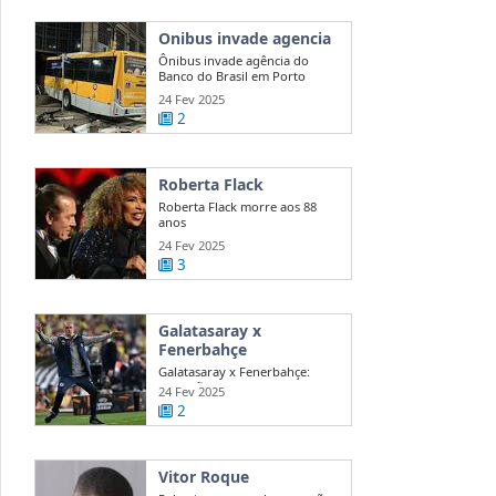
Onibus invade agencia
Ônibus invade agência do
Banco do Brasil em Porto
Alegre
24 Fev 2025
2
Roberta Flack
Roberta Flack morre aos 88
anos
24 Fev 2025
3
Galatasaray x
Fenerbahçe
Galatasaray x Fenerbahçe:
acusações de Mourinho agitam
24 Fev 2025
dérbi
2
Vitor Roque