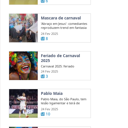
6
Mascara de carnaval
'Abraço em Jesus': comediantes
reproduzem trend em fantasia
de ...
24 Fev 2025
8
Feriado de Carnaval
2025
Carnaval 2025: feriado
nacional ou ponto facultativo?
24 Fev 2025
Veja quem ...
3
Pablo Maia
Pablo Maia, do São Paulo, tem
lesão ligamentar e terá de
passar ...
24 Fev 2025
10