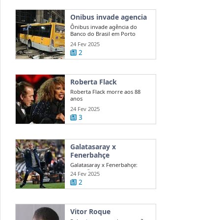
Onibus invade agencia
Ônibus invade agência do
Banco do Brasil em Porto
Alegre
24 Fev 2025
2
Roberta Flack
Roberta Flack morre aos 88
anos
24 Fev 2025
3
Galatasaray x
Fenerbahçe
Galatasaray x Fenerbahçe:
acusações de Mourinho agitam
24 Fev 2025
dérbi
2
Vitor Roque