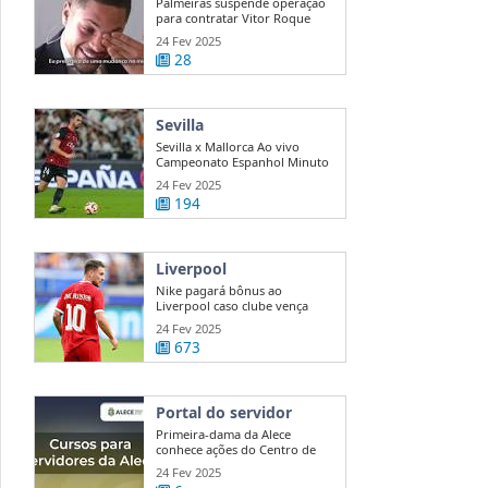
Palmeiras suspende operação
para contratar Vitor Roque
24 Fev 2025
28
Sevilla
Sevilla x Mallorca Ao vivo
Campeonato Espanhol Minuto
a ...
24 Fev 2025
194
Liverpool
Nike pagará bônus ao
Liverpool caso clube vença
Premier League
24 Fev 2025
673
Portal do servidor
Primeira-dama da Alece
conhece ações do Centro de
Mediação e ...
24 Fev 2025