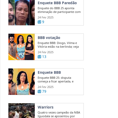
Enquete BBB Paredão
Enquete do BBB 25 aponta
eliminação de participante com
50 ...
24 Fev 2025
9
BBB votação
Enquete BBB: Diogo, Vilma e
Vitória estão na berlinda; veja
quem ...
24 Fev 2025
13
Enquete BBB
Enquete BBB 25: disputa
começa a ficar apertada, e
diferença entre ...
24 Fev 2025
79
Warriors
Quatro vezes campeão da NBA
Iguodala se aposentou por