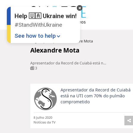
Help 🇺🇦 Ukraine win!
#StandWithUkraine
See how to help
Pagina principal
Alexandre Mota
Alexandre Mota
Apresentador da Record de Cuiabá está na UTI com 70% do pulmão comprometido
3
Apresentador da Record de Cuiabá
Donate
💸
está na UTI com 70% do pulmão
comprometido
Support Ukraine
❤
Share this widget
📌
8 Julho 2020
Notícias da TV